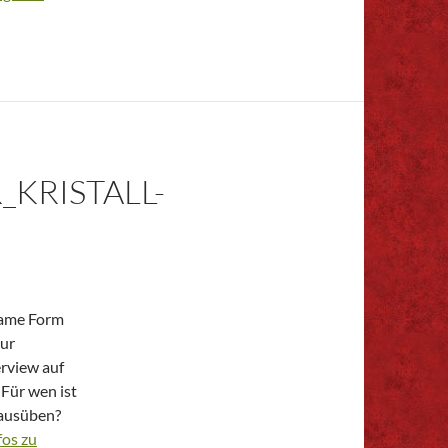
KRISTALL-
ksame Form
tur
erview auf
Für wen ist
 ausüben?
fos zu