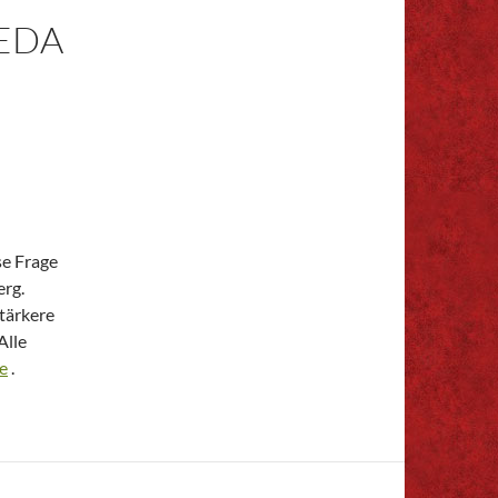
VEDA
se Frage
erg.
tärkere
Alle
e
.