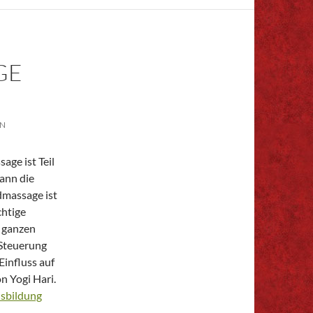
GE
EN
ge ist Teil
ann die
massage ist
chtige
n ganzen
 Steuerung
influss auf
n Yogi Hari.
sbildung