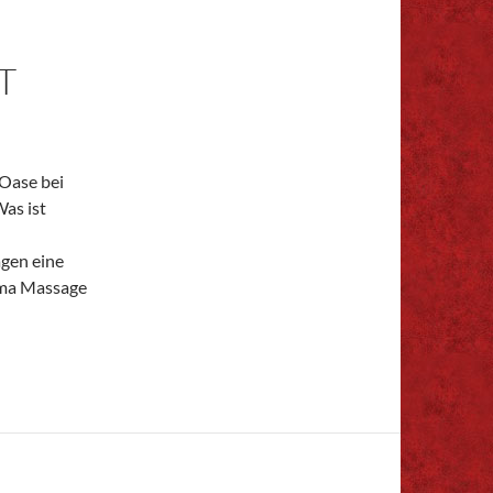
T
Oase bei
as ist
agen eine
ema Massage