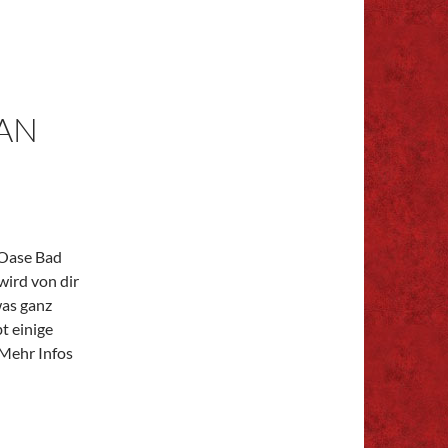
N D
 Oase Bad
wird von dir
was ganz
t einige
 Mehr Infos