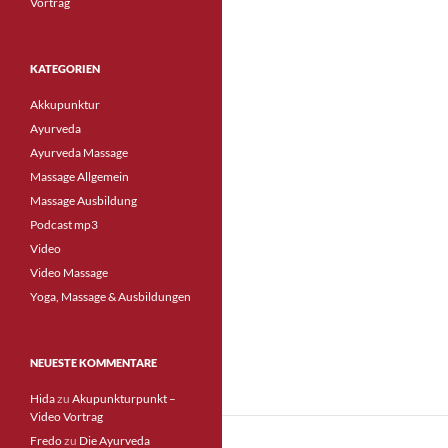
Vortrag
KATEGORIEN
Akkupunktur
Ayurveda
Ayurveda Massage
Massage Allgemein
Massage Ausbildung
Podcast mp3
Video
Video Massage
Yoga, Massage & Ausbildungen
NEUESTE KOMMENTARE
Hida
zu
Akupunkturpunkt –
Video Vortrag
Fredo
zu
Die Ayurveda