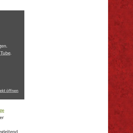
gen.
uTube
.
ekt öffnen
ge
er
egleitend