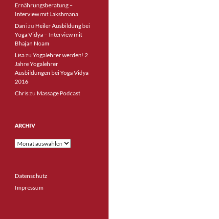
Ernährungsberatung –
Interview mit Lakshmana
Dani
zu
Heiler Ausbildung bei
Yoga Vidya – Interview mit
Bhajan Noam
Lisa
zu
Yogalehrer werden! 2
Jahre Yogalehrer
Ausbildungen bei Yoga Vidya
2016
Chris
zu
Massage Podcast
ARCHIV
Archiv
Datenschutz
Impressum