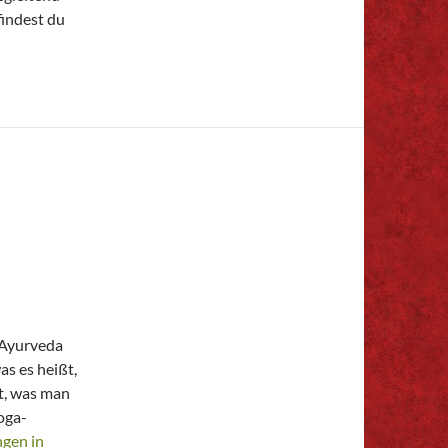
findest du
 Ayurveda
s es heißt,
nt, was man
oga-
gen in