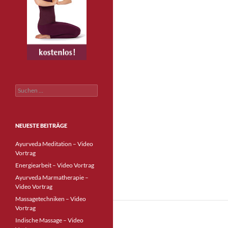
Suchen
nach:
NEUESTE BEITRÄGE
Ayurveda Meditation – Video
Vortrag
Energiearbeit – Video Vortrag
Ayurveda Marmatherapie –
Video Vortrag
Massagetechniken – Video
Vortrag
Indische Massage – Video