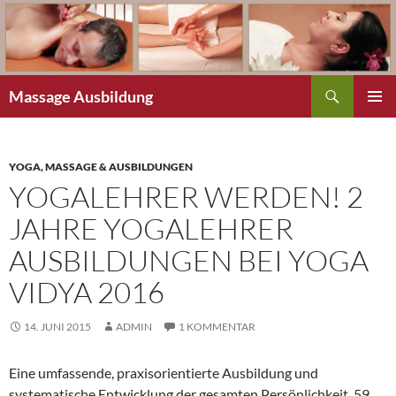
Zum
Inhalt
springen
Suchen
Massage Ausbildung
PRIMÄR
MENÜ
YOGA, MASSAGE & AUSBILDUNGEN
YOGALEHRER WERDEN! 2
JAHRE YOGALEHRER
AUSBILDUNGEN BEI YOGA
VIDYA 2016
14. JUNI 2015
ADMIN
1 KOMMENTAR
Eine umfassende, praxisorientierte Ausbildung und
systematische Entwicklung der gesamten Persönlichkeit. 59