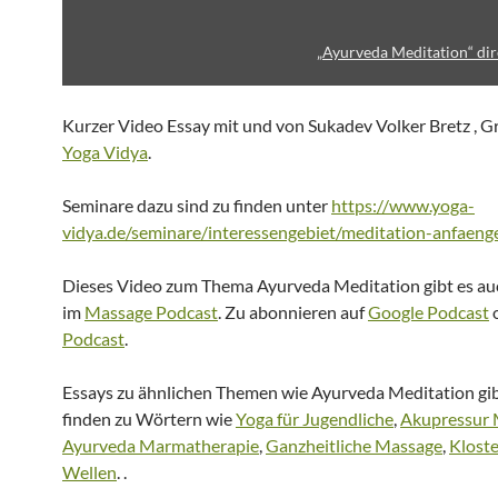
„Ayurveda Meditation“ dir
Kurzer Video Essay mit und von Sukadev Volker Bretz , 
Yoga Vidya
.
Seminare dazu sind zu finden unter
https://www.yoga-
vidya.de/seminare/interessengebiet/meditation-anfaenge
Dieses Video zum Thema Ayurveda Meditation gibt es au
im
Massage Podcast
. Zu abonnieren auf
Google Podcast
Podcast
.
Essays zu ähnlichen Themen wie Ayurveda Meditation gib
finden zu Wörtern wie
Yoga für Jugendliche
,
Akupressur 
Ayurveda Marmatherapie
,
Ganzheitliche Massage
,
Kloste
Wellen
. .