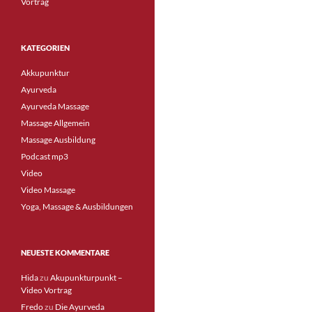
Vortrag
KATEGORIEN
Akkupunktur
Ayurveda
Ayurveda Massage
Massage Allgemein
Massage Ausbildung
Podcast mp3
Video
Video Massage
Yoga, Massage & Ausbildungen
NEUESTE KOMMENTARE
Hida
zu
Akupunkturpunkt –
Video Vortrag
Fredo
zu
Die Ayurveda