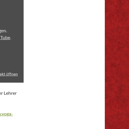
gen.
uTube
.
rekt öffnen
er Lehrer
.yoga-