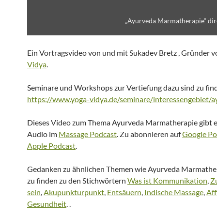
„Ayurveda Marmatherapie“ dir
Ein Vortragsvideo von und mit Sukadev Bretz , Gründer 
Vidya
.
Seminare und Workshops zur Vertiefung dazu sind zu fin
https://www.yoga-vidya.de/seminare/interessengebiet/a
Dieses Video zum Thema Ayurveda Marmatherapie gibt es
Audio im
Massage Podcast
. Zu abonnieren auf
Google Po
Apple Podcast
.
Gedanken zu ähnlichen Themen wie Ayurveda Marmathera
zu finden zu den Stichwörtern
Was ist Kommunikation
,
Z
sein
,
Akupunkturpunkt
,
Entsäuern
,
Indische Massage
,
Af
Gesundheit
. .