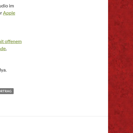
udio im
er
Apple
it offenem
nde
,
ya.
ORTRAG