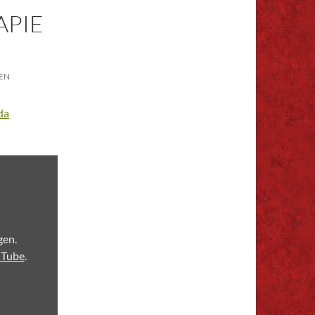
APIE
EN
da
gen.
uTube
.