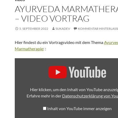
AYURVEDA MARMATHER
– VIDEO VORTRAG
5. SEPTEMBER 2022
SUKADEV
KOMMENTAR HINTERLASS
Hier findest du ein Vortragsvideo mit dem Thema
Ayurve
Marmatherapie
: :
„AYURVEDA
MARMATHERAPIE“
VON
YOUTUBE
ANZEIGEN
Hier klicken, um den Inhalt von YouTube anzuzei
Erfahre mehr in der
Datenschutzerklärung von Yo
Inhalt von YouTube immer anzeigen