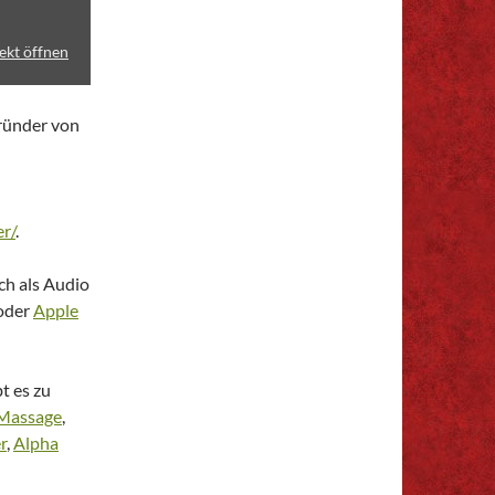
ekt öffnen
Gründer von
r/
.
ch als Audio
oder
Apple
t es zu
Massage
,
r
,
Alpha