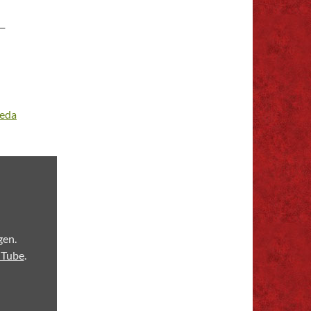
–
eda
gen.
uTube
.