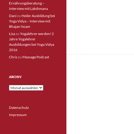
Ernährungsberatung –
Interview mit Lakshmana
Dani
zu
Heiler Ausbildung bei
Yoga Vidya – Interview mit
Bhajan Noam
Lisa
zu
Yogalehrer werden! 2
Jahre Yogalehrer
Ausbildungen bei Yoga Vidya
2016
Chris
zu
Massage Podcast
ARCHIV
Archiv
Datenschutz
Impressum