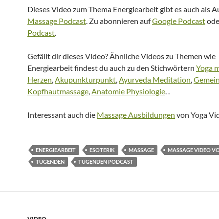
Dieses Video zum Thema Energiearbeit gibt es auch als A
Massage Podcast
. Zu abonnieren auf
Google Podcast
od
Podcast
.
Gefällt dir dieses Video? Ähnliche Videos zu Themen wie
Energiearbeit findest du auch zu den Stichwörtern
Yoga m
Herzen
,
Akupunkturpunkt
,
Ayurveda Meditation
,
Gemei
Kopfhautmassage
,
Anatomie Physiologie
. .
Interessant auch die
Massage Ausbildungen
von Yoga Vid
ENERGIEARBEIT
ESOTERIK
MASSAGE
MASSAGE VIDEO V
TUGENDEN
TUGENDEN PODCAST
VIDEO