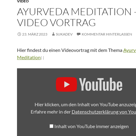
VIDEO
AYURVEDA MEDITATION 
VIDEO VORTRAG
23. MÄRZ 2023
SUKADEV
KOMMENTAR HINTERLASSEN
Hier findest du einen Videovortrag mit dem Thema
Ayurv
Meditation
: :
„AYURVEDA
MEDITATION“
VON
YOUTUBE
ANZEIGEN
Hier klicken, um den Inhalt von YouTube anzuzei
Erfahre mehr in der
Datenschutzerklärung von Yo
Inhalt von YouTube immer anzeigen