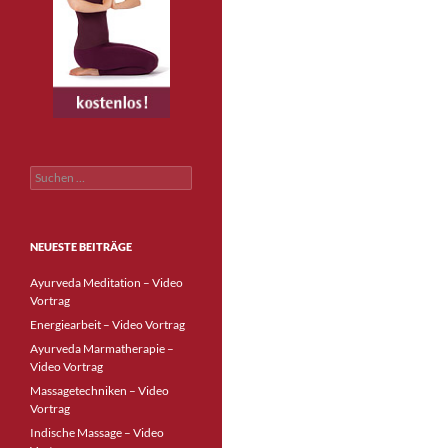
Suchen
nach:
NEUESTE BEITRÄGE
Ayurveda Meditation – Video
Vortrag
Energiearbeit – Video Vortrag
Ayurveda Marmatherapie –
Video Vortrag
Massagetechniken – Video
Vortrag
Indische Massage – Video