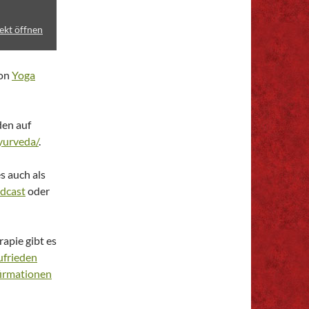
ekt öffnen
von
Yoga
den auf
yurveda/
.
 auch als
dcast
oder
pie gibt es
ufrieden
firmationen