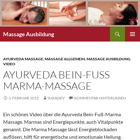
Zum
Inhalt
springen
Suchen
Massage Ausbildung
PRIMÄR
MENÜ
AYURVEDA MASSAGE
,
MASSAGE ALLGEMEIN
,
MASSAGE AUSBILDUNG
,
VIDEO
AYURVEDA BEIN-FUSS M
ARMA-MASSAGE
3. FEBRUAR 2012
SUKADEV
KOMMENTAR HINTERLASSEN
Ein schönes Video über die Ayurveda Bein-Fuß-Marma
Massage. Marmas sind Energiepunkte, auch Vitalpunkte
genannt. Die Marma Massage lässt Energieblockaden
auflösen, hilft für energetische und emotionale Heilung.