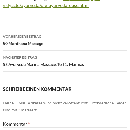
vidya.de/ayurveda/die-ayurveda-oase.html
Beitragsnavigation
VORHERIGER BEITRAG
50 Mardhana Massage
NÄCHSTER BEITRAG
52 Ayurveda Marma Massage, Teil 1: Marmas
SCHREIBE EINEN KOMMENTAR
Deine E-Mail-Adresse wird nicht veröffentlicht.
Erforderliche Felder
sind mit
*
markiert
Kommentar
*