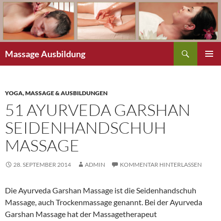
Zum
Inhalt
springen
Suchen
Massage Ausbildung
PRIMÄR
MENÜ
YOGA, MASSAGE & AUSBILDUNGEN
51 AYURVEDA GARSHAN
SEIDENHANDSCHUH
MASSAGE
28. SEPTEMBER 2014
ADMIN
KOMMENTAR HINTERLASSEN
Die Ayurveda Garshan Massage ist die Seidenhandschuh
Massage, auch Trockenmassage genannt. Bei der Ayurveda
Garshan Massage hat der Massagetherapeut