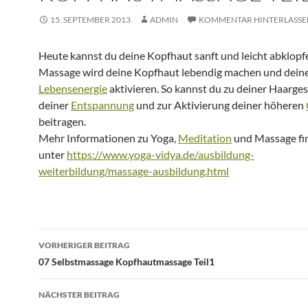
15. SEPTEMBER 2013
ADMIN
KOMMENTAR HINTERLASSE
Heute kannst du deine Kopfhaut sanft und leicht abklopf
Massage wird deine Kopfhaut lebendig machen und dein
Lebensenergie
aktivieren. So kannst du zu deiner Haarge
deiner
Entspannung
und zur Aktivierung deiner höheren
beitragen.
Mehr Informationen zu Yoga,
Meditation
und Massage fi
unter
https://www.yoga-vidya.de/ausbildung-
weiterbildung/massage-ausbildung.html
Beitragsnavigation
VORHERIGER BEITRAG
07 Selbstmassage Kopfhautmassage Teil1
NÄCHSTER BEITRAG