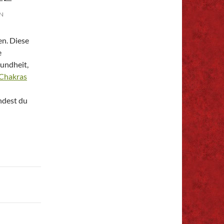
N
en. Diese
e
sundheit,
Chakras
ndest du