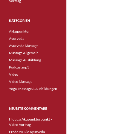
Vortrag
KATEGORIEN
Akkupunktur
Ayurveda
Ayurveda Massage
Massage Allgemein
Massage Ausbildung
Podcast mp3
Video
Video Massage
Yoga, Massage & Ausbildungen
NEUESTE KOMMENTARE
Hida
zu
Akupunkturpunkt –
Video Vortrag
Fredo
zu
Die Ayurveda