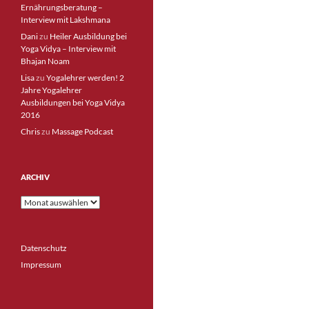
Ernährungsberatung –
Interview mit Lakshmana
Dani
zu
Heiler Ausbildung bei
Yoga Vidya – Interview mit
Bhajan Noam
Lisa
zu
Yogalehrer werden! 2
Jahre Yogalehrer
Ausbildungen bei Yoga Vidya
2016
Chris
zu
Massage Podcast
ARCHIV
Archiv
Datenschutz
Impressum