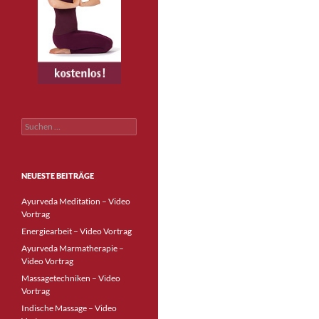
Suchen
nach:
NEUESTE BEITRÄGE
Ayurveda Meditation – Video
Vortrag
Energiearbeit – Video Vortrag
Ayurveda Marmatherapie –
Video Vortrag
Massagetechniken – Video
Vortrag
Indische Massage – Video